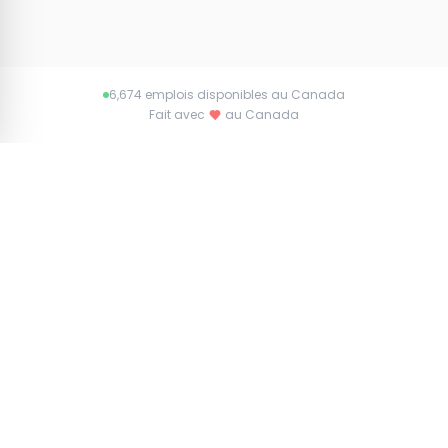
6,674 emplois disponibles au Canada
Fait avec
au Canada
À propos de Jobs.ca
Connecter les talents aux opportunités à
travers le Canada. Trouvez l'emploi de vos
rêves ou le candidat parfait avec Jobs.ca.
Parcourir tout
Tous les emplois
Toutes les entreprises