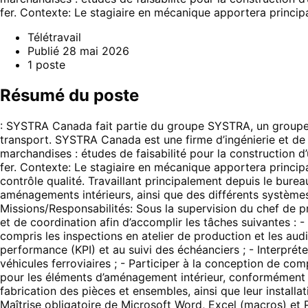
fer. Contexte: Le stagiaire en mécanique apportera princi
Télétravail
Publié
28 mai 2026
1
poste
Résumé du poste
: SYSTRA Canada fait partie du groupe SYSTRA, un groupe in
transport. SYSTRA Canada est une firme d’ingénierie et de co
marchandises : études de faisabilité pour la construction d’
fer. Contexte: Le stagiaire en mécanique apportera princip
contrôle qualité. Travaillant principalement depuis le bure
aménagements intérieurs, ainsi que des différents système
Missions/Responsabilités: Sous la supervision du chef de pro
et de coordination afin d’accomplir les tâches suivantes : - 
compris les inspections en atelier de production et les audi
performance (KPI) et au suivi des échéanciers ; - Interpréte
véhicules ferroviaires ; - Participer à la conception de co
pour les éléments d’aménagement intérieur, conformément au
fabrication des pièces et ensembles, ainsi que leur install
Maîtrise obligatoire de Microsoft Word, Excel (macros) et Po