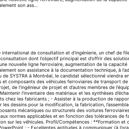
palement son ass…
ternational de consultation et d’ingénierie, un chef de fil
nsultation dont l’objectif principal est d’offrir des soluti
une nouvelle ligne ferroviaire, augmentation de la capacité d
alement son assistance à la documentation technique, à l’ad
au de SYSTRA à Montréal, le candidat sélectionné viendra en
s et composants des véhicules ferroviaires de transport de
jet, de l’ingénieur de projet et d’autres membres de l’équipe
Maintenir l’inventaire des matériaux et les synthèses d’échan
ts chez les fabricants ; - Assister à la production de rappor
r les dessins pour la modification, la fabrication, l’assemb
mposants mécaniques ou structurels des voitures ferroviaire
x normes applicables et en fonction des tolérances de fabri
ation sur les véhicules. Profil/Compétences : **Formation e
werPoint ; - Excellentes aptitudes à communiquer (à l’oral e