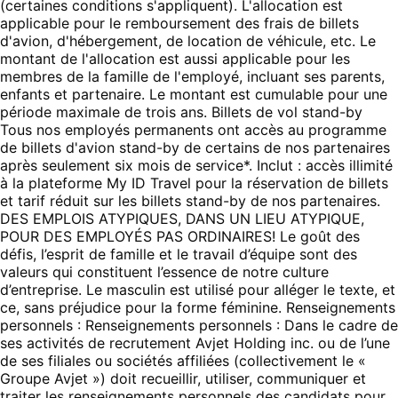
(certaines conditions s'appliquent). L'allocation est
applicable pour le remboursement des frais de billets
d'avion, d'hébergement, de location de véhicule, etc. Le
montant de l'allocation est aussi applicable pour les
membres de la famille de l'employé, incluant ses parents,
enfants et partenaire. Le montant est cumulable pour une
période maximale de trois ans. Billets de vol stand-by
Tous nos employés permanents ont accès au programme
de billets d'avion stand-by de certains de nos partenaires
après seulement six mois de service*. Inclut : accès illimité
à la plateforme My ID Travel pour la réservation de billets
et tarif réduit sur les billets stand-by de nos partenaires.
DES EMPLOIS ATYPIQUES, DANS UN LIEU ATYPIQUE,
POUR DES EMPLOYÉS PAS ORDINAIRES! Le goût des
défis, l’esprit de famille et le travail d’équipe sont des
valeurs qui constituent l’essence de notre culture
d’entreprise. Le masculin est utilisé pour alléger le texte, et
ce, sans préjudice pour la forme féminine. Renseignements
personnels : Renseignements personnels : Dans le cadre de
ses activités de recrutement Avjet Holding inc. ou de l’une
de ses filiales ou sociétés affiliées (collectivement le «
Groupe Avjet ») doit recueillir, utiliser, communiquer et
traiter les renseignements personnels des candidats pour