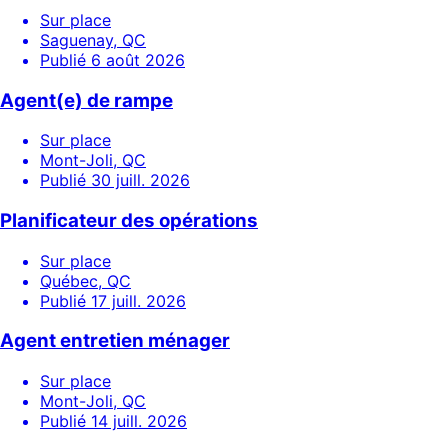
Sur place
Saguenay, QC
Publié
6 août 2026
Agent(e) de rampe
Sur place
Mont-Joli, QC
Publié
30 juill. 2026
Planificateur des opérations
Sur place
Québec, QC
Publié
17 juill. 2026
Agent entretien ménager
Sur place
Mont-Joli, QC
Publié
14 juill. 2026