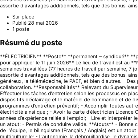
assortie d'avantages additionnels, tels que des bonus, ai
Sur place
Publié
28 mai 2026
1
poste
Résumé du poste
**ÉLECTRICIEN** **Poste** **permanent – syndiqué** **pe
pour appliquer le 11 juin 2026** Le lieu de travail est au *
semaines travaillées (77 heures de travail par semaine, 7 
assortie d'avantages additionnels, tels que des bonus, ai
généreux, la télémédecine, le PAEF, et bien d'autres. - Des
collaboration. **Responsabilités** Relevant du Superviseur é
Effectuer les tâches d’entretien selon les processus en plac
dispositifs d’éclairage et le matériel de commande et de di
programmes d’entretien préventif; - Accomplir toutes autre
électricité ainsi que ; - Avoir la carte d’électricien Lice
années d’expérience reliée à l’emploi; - Lire et interpréte
un atout; - Permis de conduire valide. **Atouts** - Bonne
de l'équipe, le bilinguisme (Français / Anglais) est un atou
multiculturelle; - L’autonomie, la débrouillardise, le dynamis