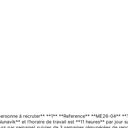
rsonne à recruter** **1** **Reference** **ME26-04** **Ta
*Nunavik** et l’horaire de travail est **11 heures** par jour
jours par semaine) suivies de 3 semaines rémunérées de rep