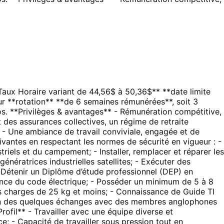
ux Horaire variant de 44,56$ à 50,36$** **date limite
 sur **rotation** **de 6 semaines rémunérées**, soit 3
os. **Privilèges & avantages** - Rémunération compétitive,
des assurances collectives, un régime de retraite
; - Une ambiance de travail conviviale, engagée et de
uivantes en respectant les normes de sécurité en vigueur : -
triels et du campement; - Installer, remplacer et réparer les
nératrices industrielles satellites; - Exécuter des
- Détenir un Diplôme d’étude professionnel (DEP) en
ssance du code électrique; - Posséder un minimum de 5 à 8
 des charges de 25 kg et moins; - Connaissance de Guide TI
aison des quelques échanges avec des membres anglophones
Profil** - Travailler avec une équipe diverse et
ence; - Capacité de travailler sous pression tout en