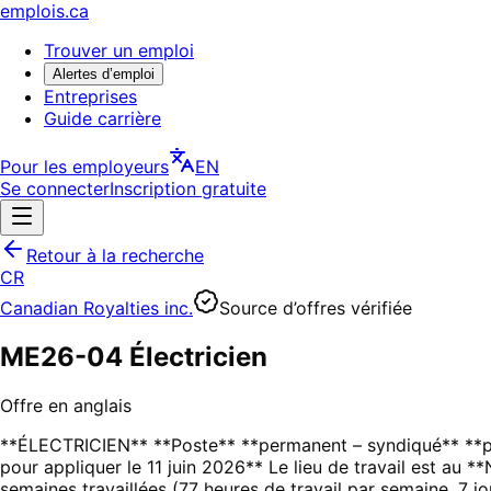
emplois.ca
Trouver un emploi
Alertes d’emploi
Entreprises
Guide carrière
Pour les employeurs
EN
Se connecter
Inscription gratuite
Retour à la recherche
CR
Canadian Royalties inc.
Source d’offres vérifiée
ME26-04 Électricien
Offre en anglais
**ÉLECTRICIEN** **Poste** **permanent – syndiqué** **pe
pour appliquer le 11 juin 2026** Le lieu de travail est au *
semaines travaillées (77 heures de travail par semaine, 7 