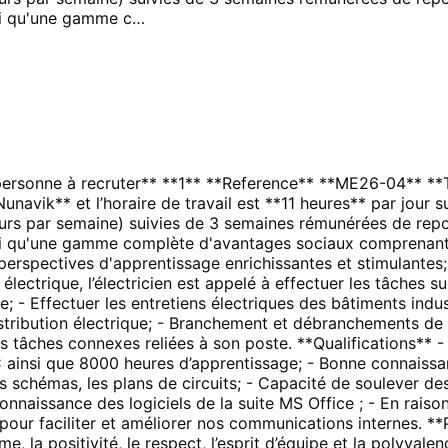
nsi qu'une gamme c…
rsonne à recruter** **1** **Reference** **ME26-04** **Ta
*Nunavik** et l’horaire de travail est **11 heures** par jour
jours par semaine) suivies de 3 semaines rémunérées de rep
nsi qu'une gamme complète d'avantages sociaux comprenant 
 perspectives d'apprentissage enrichissantes et stimulantes
lectrique, l’électricien est appelé à effectuer les tâches s
e; - Effectuer les entretiens électriques des bâtiments indus
stribution électrique; - Branchement et débranchements de gé
s tâches connexes reliées à son poste. **Qualifications** 
nce C ainsi que 8000 heures d’apprentissage; - Bonne connai
r les schémas, les plans de circuits; - Capacité de soulever
 connaissance des logiciels de la suite MS Office ; - En r
t pour faciliter et améliorer nos communications internes. **
me, la positivité, le respect, l’esprit d’équipe et la polyval