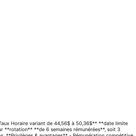
ux Horaire variant de 44,56$ à 50,36$** **date limite
 sur **rotation** **de 6 semaines rémunérées**, soit 3
os. **Privilèges & avantages** - Rémunération compétitive,