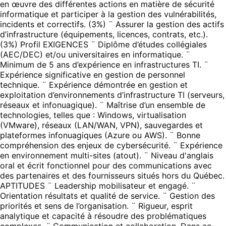
en œuvre des différentes actions en matière de sécurité
informatique et participer à la gestion des vulnérabilités,
incidents et correctifs. (3%) ¨ Assurer la gestion des actifs
d’infrastructure (équipements, licences, contrats, etc.).
(3%) Profil EXIGENCES ¨ Diplôme d’études collégiales
(AEC/DEC) et/ou universitaires en informatique. ¨
Minimum de 5 ans d’expérience en infrastructures TI. ¨
Expérience significative en gestion de personnel
technique. ¨ Expérience démontrée en gestion et
exploitation d’environnements d’infrastructure TI (serveurs,
réseaux et infonuagique). ¨ Maîtrise d’un ensemble de
technologies, telles que : Windows, virtualisation
(VMware), réseaux (LAN/WAN, VPN), sauvegardes et
plateformes infonuagiques (Azure ou AWS). ¨ Bonne
compréhension des enjeux de cybersécurité. ¨ Expérience
en environnement multi-sites (atout). ¨ Niveau d'anglais
oral et écrit fonctionnel pour des communications avec
des partenaires et des fournisseurs situés hors du Québec.
APTITUDES ¨ Leadership mobilisateur et engagé. ¨
Orientation résultats et qualité de service. ¨ Gestion des
priorités et sens de l’organisation. ¨ Rigueur, esprit
analytique et capacité à résoudre des problématiques
complexes. ¨ Communication et collaboration. Dans ce