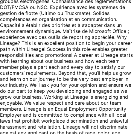
groupes électrogènes. Connaissance des réglementations
DOT/FMCSA ou NSC. Expérience avec les systèmes de
gestion de flotte (Ultimo ou Truckmate). Solides
compétences en organisation et en communication.
Capacité à établir des priorités et à s’adapter dans un
environnement dynamique. Maîtrise de Microsoft Office ;
expérience avec des outils de reporting appréciée. Why
Lineage? This is an excellent position to begin your career
path within Lineage! Success in this role enables greater
responsibilities and promotions! A career at Lineage starts
with learning about our business and how each team
member plays a part each and every day to satisfy our
customers’ requirements. Beyond that, you’ll help us grow
and learn on our journey to be the very best employer in
our industry. We’ll ask you for your opinion and ensure we
do our part to keep you developing and engaged as we
grow our business. Working at Lineage is energizing and
enjoyable. We value respect and care about our team
members. Lineage is an Equal Employment Opportunity
Employer and is committed to compliance with all local
laws that prohibit workplace discrimination and unlawful
harassment and retaliation. Lineage will not discriminate
against any applicant on the basis of race, color, age,