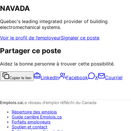
NAVADA
Quebec's leading integrated provider of building
electromechanical systems.
Voir le profil de l’employeur
Signaler ce poste
Partager ce poste
Aidez la bonne personne à trouver cette possibilité.
LinkedIn
Facebook
X
Courriel
Copier le lien
Emplois.ca
Le réseau d’emploi réfléchi du Canada
Répertoire des emplois
Guide carrière Emplois.ca
Forfaits employeurs
Soutien et contact