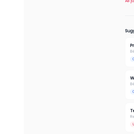
All 
Sugg
P
B
W
B
T
R