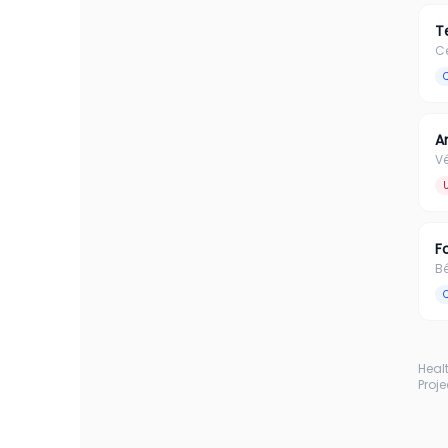
T
Ce
A
Vé
F
B
Heal
Proj