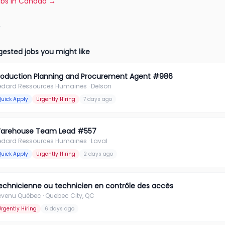
jobs in Canada
→
ested jobs you might like
roduction Planning and Procurement Agent #986
édard Ressources Humaines
· Delson
Quick Apply
Urgently Hiring
7 days ago
arehouse Team Lead #557
édard Ressources Humaines
· Laval
Quick Apply
Urgently Hiring
2 days ago
echnicienne ou technicien en contrôle des accès
evenu Québec
· Quebec City, QC
Urgently Hiring
6 days ago