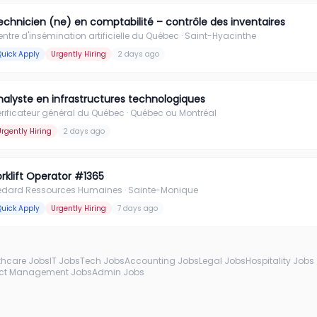
echnicien (ne) en comptabilité – contrôle des inventaires
ntre d'insémination artificielle du Québec
· Saint-Hyacinthe
Quick Apply
Urgently Hiring
2 days ago
nalyste en infrastructures technologiques
rificateur général du Québec
· Québec ou Montréal
Urgently Hiring
2 days ago
orklift Operator #1365
édard Ressources Humaines
· Sainte-Monique
Quick Apply
Urgently Hiring
7 days ago
thcare Jobs
IT Jobs
Tech Jobs
Accounting Jobs
Legal Jobs
Hospitality Jobs
ect Management Jobs
Admin Jobs