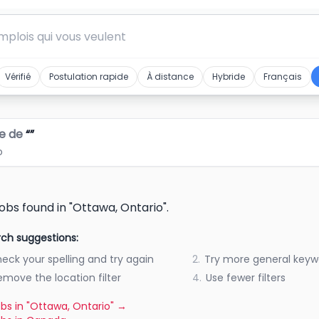
Vérifié
Postulation rapide
À distance
Hybride
Français
e de
“
”
o
jobs found in "Ottawa, Ontario".
ch suggestions:
eck your spelling and try again
2.
Try more general keyw
emove the location filter
4.
Use fewer filters
jobs in "Ottawa, Ontario"
→