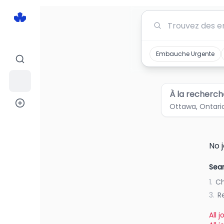
Jobs in Ottawa, Ontario
Embauche Urgente
À la recherch
Ottawa, Ontari
No 
Sear
1.
Ch
3.
R
All 