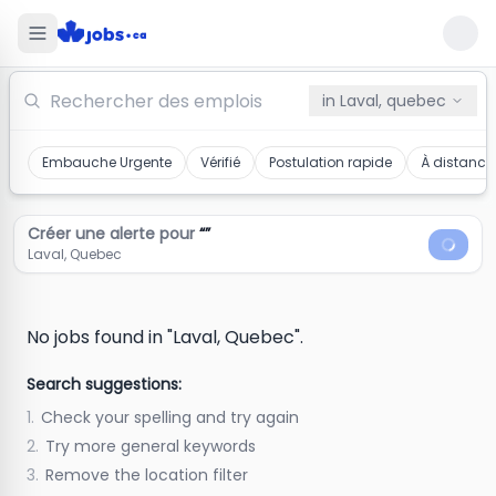
Jobs in Laval, Quebec
in
Laval, quebec
Embauche Urgente
Vérifié
Postulation rapide
À distance
Créer une alerte pour
“
”
Laval, Quebec
No jobs found in "Laval, Quebec".
Search suggestions:
1.
Check your spelling and try again
2.
Try more general keywords
3.
Remove the location filter