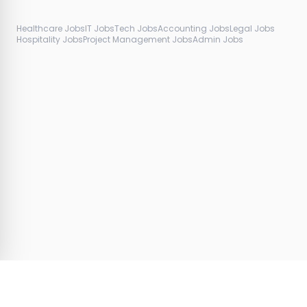
Healthcare Jobs
IT Jobs
Tech Jobs
Accounting Jobs
Legal Jobs
Hospitality Jobs
Project Management Jobs
Admin Jobs