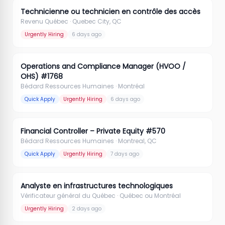
Technicienne ou technicien en contrôle des accès
Revenu Québec
· Quebec City, QC
Urgently Hiring
6 days ago
Operations and Compliance Manager (HVOO /
OHS) #1768
Bédard Ressources Humaines
· Montréal
Quick Apply
Urgently Hiring
6 days ago
Financial Controller – Private Equity #570
Bédard Ressources Humaines
· Montreal, QC
Quick Apply
Urgently Hiring
7 days ago
Analyste en infrastructures technologiques
Vérificateur général du Québec
· Québec ou Montréal
Urgently Hiring
2 days ago