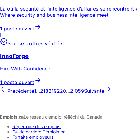
Là où la sécurité et l’intelligence d’affaires se rencontrent /
Where security and business intelligence meet
1 poste ouvert
I
Source d’offres vérifiée
InnoForge
Hire With Confidence
1 poste ouvert
Précédente
1
…
218
219
220
…
2 059
Suivante
Emplois.ca
Le réseau d’emploi réfléchi du Canada
Répertoire des emplois
Guide carrière Emplois.ca
Forfaits employeurs