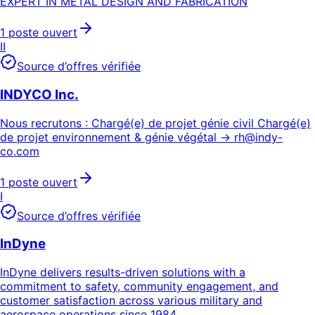
EXPERT IN METAL DESIGN AND FABRICATION
1 poste ouvert
II
Source d’offres vérifiée
INDYCO Inc.
Nous recrutons : Chargé(e) de projet génie civil Chargé(e)
de projet environnement & génie végétal →
rh@indy-
co.com
1 poste ouvert
I
Source d’offres vérifiée
InDyne
InDyne delivers results-driven solutions with a
commitment to safety, community engagement, and
customer satisfaction across various military and
aerospace operations since 1984.