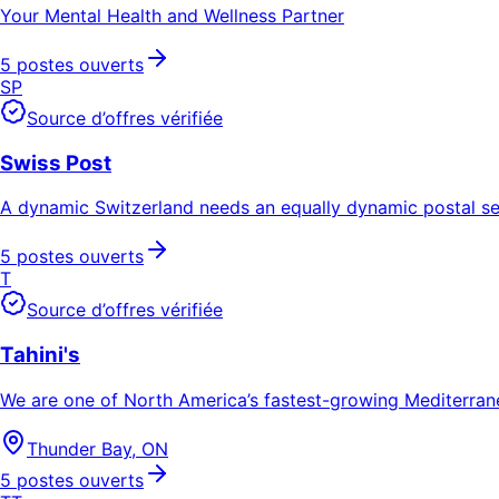
Your Mental Health and Wellness Partner
5 postes ouverts
SP
Source d’offres vérifiée
Swiss Post
A dynamic Switzerland needs an equally dynamic postal se
5 postes ouverts
T
Source d’offres vérifiée
Tahini's
We are one of North America’s fastest-growing Mediterrane
Thunder Bay, ON
5 postes ouverts