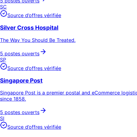
5 postes ouverts
SC
Source d’offres vérifiée
Silver Cross Hospital
The Way You Should Be Treated.
5 postes ouverts
SP
Source d’offres vérifiée
Singapore Post
Singapore Post is a premier postal and eCommerce logistics
since 1858.
5 postes ouverts
SI
Source d’offres vérifiée