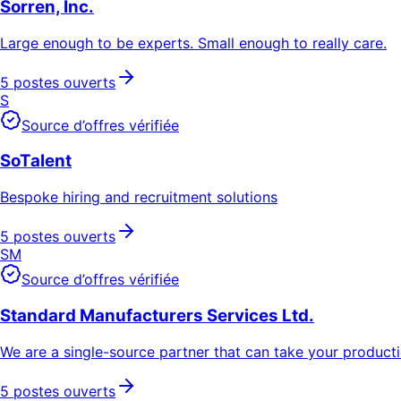
Sorren, Inc.
Large enough to be experts. Small enough to really care.
5 postes ouverts
S
Source d’offres vérifiée
SoTalent
Bespoke hiring and recruitment solutions
5 postes ouverts
SM
Source d’offres vérifiée
Standard Manufacturers Services Ltd.
We are a single-source partner that can take your product
5 postes ouverts