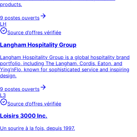
products.
9 postes ouverts
LH
Source d’offres vérifiée
Langham Hospitality Group
Langham Hospitality Group is a global hospitality brand
portfolio, including The Langham, Cordis, Eaton, and
Ying’nFlo, known for sophisticated service and inspiring
design.
9 postes ouverts
L3
Source d’offres vérifiée
Loisirs 3000 Inc.
Un sourire à la fois, depuis 1997.