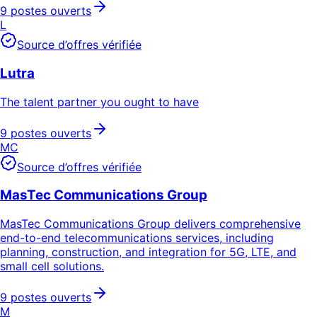
9 postes ouverts
L
Source d’offres vérifiée
Lutra
The talent partner you ought to have
9 postes ouverts
MC
Source d’offres vérifiée
MasTec Communications Group
MasTec Communications Group delivers comprehensive
end-to-end telecommunications services, including
planning, construction, and integration for 5G, LTE, and
small cell solutions.
9 postes ouverts
M