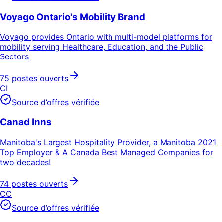
Voyago Ontario's Mobility Brand
Voyago provides Ontario with multi-model platforms for
mobility serving Healthcare, Education, and the Public
Sectors
75 postes ouverts
CI
Source d’offres vérifiée
Canad Inns
Manitoba's Largest Hospitality Provider, a Manitoba 2021
Top Employer & A Canada Best Managed Companies for
two decades!
74 postes ouverts
CC
Source d’offres vérifiée