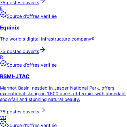
75 postes ouverts
E
Source d’offres vérifiée
Equinix
The world's digital infrastructure company®
75 postes ouverts
R
Source d’offres vérifiée
RSMI-JTAC
Marmot Basin, nestled in Jasper National Park, offers
exceptional skiing on 1,600 acres of terrain, with abundant
snowfall and stunning natural beauty.
75 postes ouverts
VO
Source d’offres vérifiée