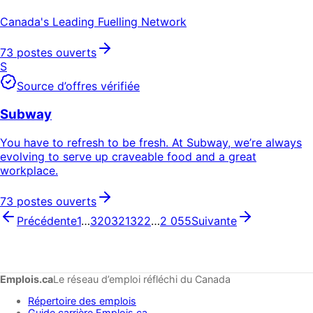
Canada's Leading Fuelling Network
73 postes ouverts
S
Source d’offres vérifiée
Subway
You have to refresh to be fresh. At Subway, we’re always
evolving to serve up craveable food and a great
workplace.
73 postes ouverts
Précédente
1
…
320
321
322
…
2 055
Suivante
Emplois.ca
Le réseau d’emploi réfléchi du Canada
Répertoire des emplois
Guide carrière Emplois.ca