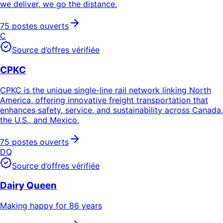
we deliver, we go the distance.
75 postes ouverts
C
Source d’offres vérifiée
CPKC
CPKC is the unique single-line rail network linking North
America, offering innovative freight transportation that
enhances safety, service, and sustainability across Canada,
the U.S., and Mexico.
75 postes ouverts
DQ
Source d’offres vérifiée
Dairy Queen
Making happy for 86 years