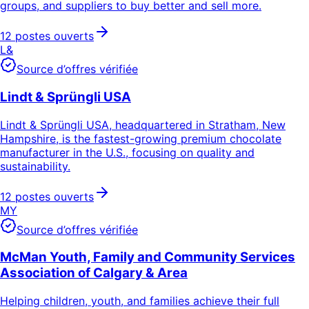
groups, and suppliers to buy better and sell more.
12 postes ouverts
L&
Source d’offres vérifiée
Lindt & Sprüngli USA
Lindt & Sprüngli USA, headquartered in Stratham, New
Hampshire, is the fastest-growing premium chocolate
manufacturer in the U.S., focusing on quality and
sustainability.
12 postes ouverts
MY
Source d’offres vérifiée
McMan Youth, Family and Community Services
Association of Calgary & Area
Helping children, youth, and families achieve their full