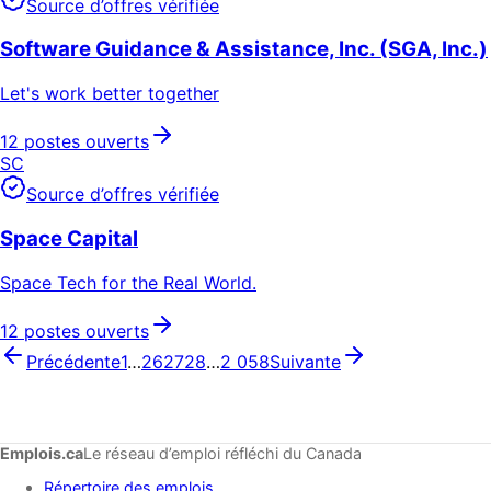
Source d’offres vérifiée
Software Guidance & Assistance, Inc. (SGA, Inc.)
Let's work better together
12 postes ouverts
SC
Source d’offres vérifiée
Space Capital
Space Tech for the Real World.
12 postes ouverts
Précédente
1
…
26
27
28
…
2 058
Suivante
Emplois.ca
Le réseau d’emploi réfléchi du Canada
Répertoire des emplois