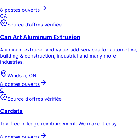
8 postes ouverts
CA
Source d’offres vérifiée
Can Art Aluminum Extrusion
Aluminum extruder and value-add services for automotive,
building & construction, industrial and many more
industries.
Windsor, ON
8 postes ouverts
C
Source d’offres vérifiée
Cardata
Tax-free mileage reimbursement. We make it easy.
8 postes ouverts