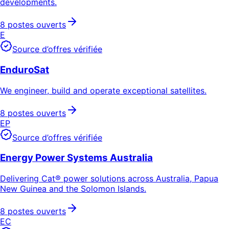
developments.
8 postes ouverts
E
Source d’offres vérifiée
EnduroSat
We engineer, build and operate exceptional satellites.
8 postes ouverts
EP
Source d’offres vérifiée
Energy Power Systems Australia
Delivering Cat® power solutions across Australia, Papua
New Guinea and the Solomon Islands.
8 postes ouverts
EC